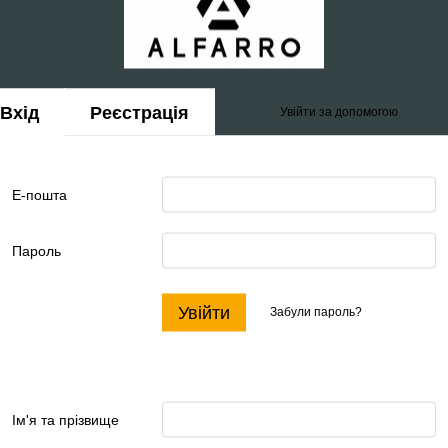
Вхід
Реєстрація
Увійти за допомогою
Е-пошта
Пароль
Увійти
Забули пароль?
Ім'я та прізвище