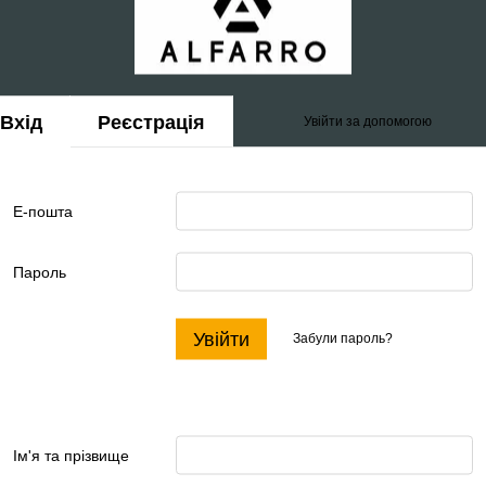
Вхід
Реєстрація
Увійти за допомогою
Е-пошта
Пароль
Увійти
Забули пароль?
Ім'я та прізвище