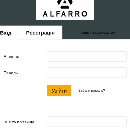
Вхід
Реєстрація
Увійти за допомогою
Е-пошта
Пароль
Увійти
Забули пароль?
Ім'я та прізвище